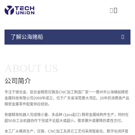
首
页
关
于
我
产
们
了解公海赌船
选
品
择
中
我
心
在
们
线
ABOUT US
的
工
理
厂
公司简介
由
资
审
讯
专注于镁合金、铝合金精密压铸及CNC加工制造厂家一一惠州市公海赌船精密
核
中
公
金属科技有限公司2009年成立，位于广东省深莞惠大湾区。20年的消费类产品
心
精密金属零件配套供应经验。
海
赌
依据精准机器人完成微小量、多品种 (1pcs起订) 精密金属结构件生产，同时在
船
超50台工业机器协作下完成不论超大或超小，需求骤升或骤降的柔性交付。
本工厂从模具生产、压铸、CNC加工及其它工艺均采用智能化、数字化闭环管