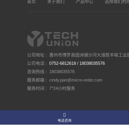
首页
关于我们
产品中心
选择我们的
公司地址 :
惠州市博罗县园洲镇沙河大道胜丰裕工业
公司电话 :
0752-6812618 / 18038035576
咨询热线 :
18038035576
服务邮箱 :
cindy.pan@micro-order.com
服务时间 :
7*24小时服务

电话咨询
Copyright © 2026 惠州市公海赌船精密金属科技有限公司 