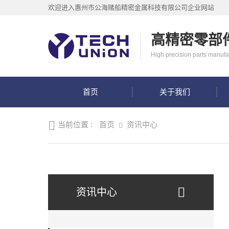
首
欢迎进入惠州市公海赌船精密金属科技有限公司企业网站
页
关
于
高精密零部
我
产
High precision parts manufa
们
选
品
择
中
我
心
首页
关于我们
在
们
线
的
工
理
当前位置 :
首页
资讯中心
厂
由
资
审
讯
核
中
公
心
海
资讯中心
赌
船