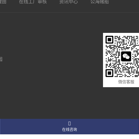
理由
在线工厂审核
资讯中心
公海赌船
园
微信客服

在线咨询
版权所有 ICP备案编号：
粤ICP备75487155号